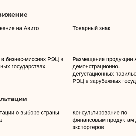
вижение
жение на Авито
​Товарный знак
е в бизнес-миссиях РЭЦ в
​Размещение продукции 
ных государствах
демонстрационно-
дегустационных павиль
РЭЦ в зарубежных госуд
льтации
ьтации о выборе страны
​Консультирование по
а
финансовым продуктам
экспортеров