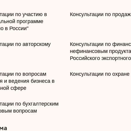
ьтации по участию в
​Консультации по прода
альной программе
о в России"
ьтации по авторскому
​Консультации по финан
нефинансовым продукт
Российского экспортного
ьтации по вопросам
​Консультации по охране
я и ведения бизнеса в
ьной сфере
ьтации по бухгалтерским
овым вопросам
ма