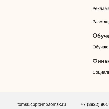
​Реклам
​Размещ
Обуч
​Обуча
Финан
​Социал
tomsk.cpp@mb.tomsk.ru
+7 (3822) 901