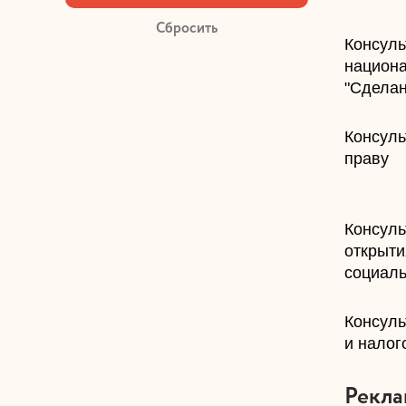
​Консул
национ
"Сделан
​Консул
праву
​Консул
открыти
социал
​Консул
и налог
Рекла