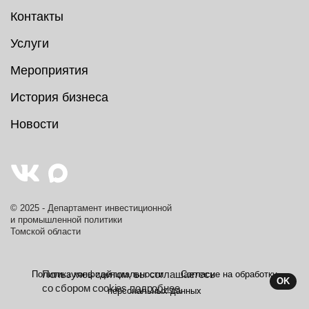
Контакты
Услуги
Мероприятия
История бизнеса
Новости
© 2025 - Департамент инвестиционной
и промышленной политики
Томской области
Пользуясь сайтом, вы соглашаетесь
Политика конфиденциальности
Согласие на обработку
OK
со сбором cookies
подробнее.
персональных данных