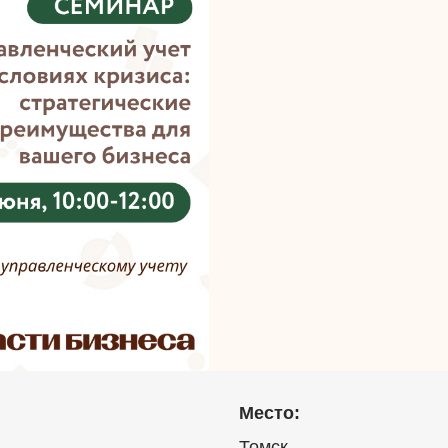
Место:
Томск