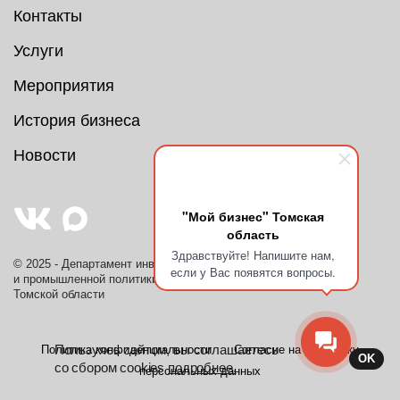
Контакты
Услуги
Мероприятия
История бизнеса
Новости
"Мой бизнес" Томская
область
Здравствуйте! Напишите нам,
© 2025 - Департамент инвестиционной
если у Вас появятся вопросы.
и промышленной политики
Томской области
Пользуясь сайтом, вы соглашаетесь
Политика конфиденциальности
Согласие на обработку
OK
со сбором cookies
подробнее.
персональных данных